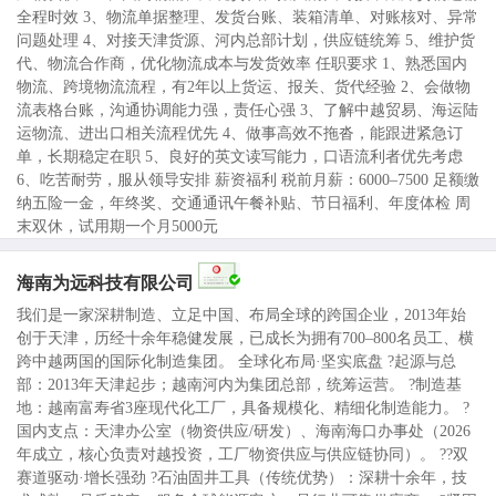
全程时效 3、物流单据整理、发货台账、装箱清单、对账核对、异常
问题处理 4、对接天津货源、河内总部计划，供应链统筹 5、维护货
代、物流合作商，优化物流成本与发货效率 任职要求 1、熟悉国内
物流、跨境物流流程，有2年以上货运、报关、货代经验 2、会做物
流表格台账，沟通协调能力强，责任心强 3、了解中越贸易、海运陆
运物流、进出口相关流程优先 4、做事高效不拖沓，能跟进紧急订
单，长期稳定在职 5、良好的英文读写能力，口语流利者优先考虑
6、吃苦耐劳，服从领导安排 薪资福利 税前月薪：6000–7500 足额缴
纳五险一金，年终奖、交通通讯午餐补贴、节日福利、年度体检 周
末双休，试用期一个月5000元
海南为远科技有限公司
我们是一家深耕制造、立足中国、布局全球的跨国企业，2013年始
创于天津，历经十余年稳健发展，已成长为拥有700–800名员工、横
跨中越两国的国际化制造集团。 全球化布局·坚实底盘 ?起源与总
部：2013年天津起步；越南河内为集团总部，统筹运营。 ?制造基
地：越南富寿省3座现代化工厂，具备规模化、精细化制造能力。 ?
国内支点：天津办公室（物资供应/研发）、海南海口办事处（2026
年成立，核心负责对越投资，工厂物资供应与供应链协同）。 ??双
赛道驱动·增长强劲 ?石油固井工具（传统优势）：深耕十余年，技