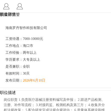
职位详情
质量部主管
海南罗丹智作科技有限公司
工资待遇：7000-10000元
工作地点：海口市
工作经验：两年以上
学历要求：大专及以上
是否兼职：全职
有效时间：30天
发布日期：
2026年6月18日
职位描述
岗位职责 1.负责医疗器械注册资料编写及申报； 2.跟进产品检测、
注册、补件等流程； 3.对接药监、检测机构及第三方； 4.收集并分
析法规政策； 5.配合研发完成法规合规评估； 6.质量体系建设和维